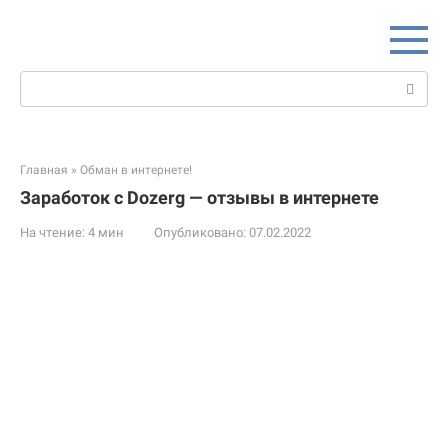
Перейти
к
контенту
Поиск:
Главная
»
Обман в интернете!
Заработок с Dozerg — отзывы в интернете
На чтение:
4 мин
Опубликовано:
07.02.2022