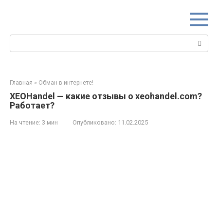
Перейти
к
контенту
Поиск:
Главная
»
Обман в интернете!
XEOHandel — какие отзывы о xeohandel.com?
Работает?
На чтение:
3 мин
Опубликовано:
11.02.2025