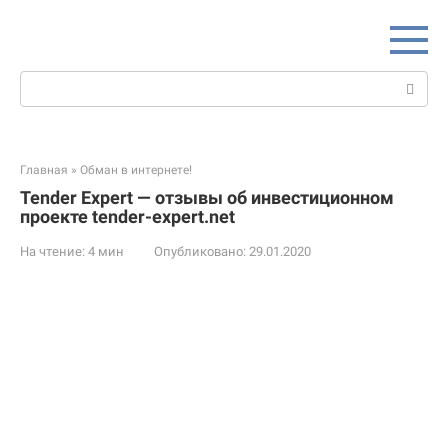
Перейти
к
контенту
Поиск:
Главная
»
Обман в интернете!
Tender Expert — отзывы об инвестиционном
проекте tender-expert.net
На чтение:
4 мин
Опубликовано:
29.01.2020