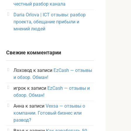
честный разбор канала
Daria Orlova | ICT отзывы: разбор
проекта, обещание прибыли и
мнений людей
Свежие комментарии
Лоховод
к записи
EzCash — отзывы
и обзор. Обман!
игрок
к записи
EzCash — отзывы и
обзор. Обман!
Анна
к записи
Vexsa — отзывы о
компании. Готовый бизнес или
развод?
Влад
к записи
Как заработать 50