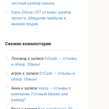
честный разбор канала
Daria Orlova | ICT отзывы: разбор
проекта, обещание прибыли и
мнений людей
Свежие комментарии
Лоховод
к записи
EzCash — отзывы
и обзор. Обман!
игрок
к записи
EzCash — отзывы и
обзор. Обман!
Анна
к записи
Vexsa — отзывы о
компании. Готовый бизнес или
развод?
Влад
к записи
Как заработать 50