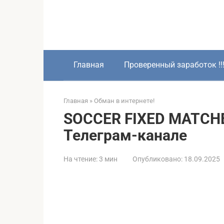
Перейти
к
контенту
Главная
Проверенный заработок !!
Главная
»
Обман в интернете!
SOCCER FIXED MATCHE
Телеграм-канале
На чтение:
3 мин
Опубликовано:
18.09.2025