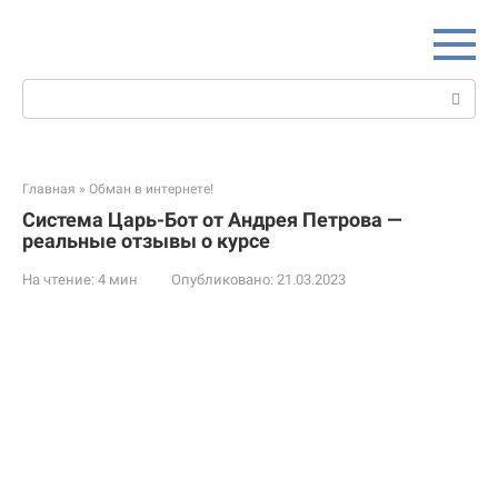
Перейти
к
контенту
Поиск:
Главная
»
Обман в интернете!
Система Царь-Бот от Андрея Петрова —
реальные отзывы о курсе
На чтение:
4 мин
Опубликовано:
21.03.2023