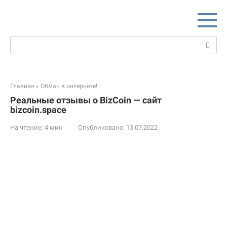
Перейти
к
контенту
Поиск:
Главная
»
Обман в интернете!
Реальные отзывы о BizCoin — сайт
bizcoin.space
На чтение:
4 мин
Опубликовано:
13.07.2022