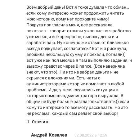
Всем добрый день! Вот я тоже думала что обман…
если кому интересно может продолжить читать
мою историю, кому нет проходите мимо!
Подруга пригласила меня, все рассказала,
показала… говорит отзывы ужасные но я работаю
уже месяц и все прекрасно, вывожу деньги и
зарабатываю. Ну конечно же отзыв от близенько
всегда подкупает, согласитесь? Вот и я рискнула,
вложила небольшую сумму и поехали, погнали))
вот уже как пол месяца я там выполняю задания, и
вывожу средство через Binance. (Все наверняка
знают, что это). Ни кто не забрал деньги и не
скрылся с вложениями. Есть чаты с
администраторами которые помогают в любой
проблеме. И да, у меня случались ситуации в
которых помощь администратора выручала. В
общем не буду больше разглагольствовать)) если
кому то интересно то все могу рассказать. Но это
не реклама, каждый сам делает свой выбор!
Ответить
Андрей Ковалев
02.08.2022 в 12:59