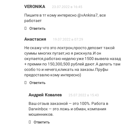
VERONIKA
23.07.2022 в 16:45
Пишите в тг кому интересно @vAnkina7, все
работает
Ответить
Анастасия
19.07.2022 в 07:29
Не скажу что это лохтрон,просто депозит такой
суммы многих пугает,но я рискнула.И он
окупается,работаю неделю уже 1500 вывела назад
+ премии по 150,300,500 рублей дают.А делать там
особо то и нечего,кликать на заказы.Пруфы
предоставлю кому интересно)
Ответить
Андрей Ковалев
25.07.2022 в 15:43
Ваш отзыв заказной — это 100%. Работа в
Darwinbox — это ложь и обман, компания
мошенников.
Ответить