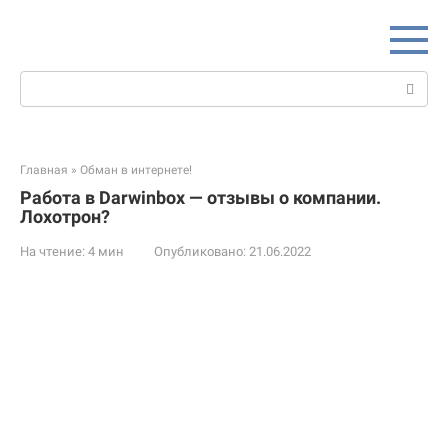
Перейти
к
контенту
Поиск:
Главная
»
Обман в интернете!
Работа в Darwinbox — отзывы о компании.
Лохотрон?
На чтение:
4 мин
Опубликовано:
21.06.2022