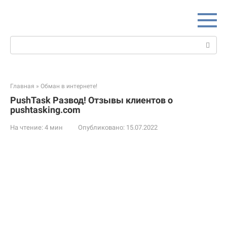
Перейти
к
контенту
Поиск:
Главная
»
Обман в интернете!
PushTask Развод! Отзывы клиентов о
pushtasking.com
На чтение:
4 мин
Опубликовано:
15.07.2022