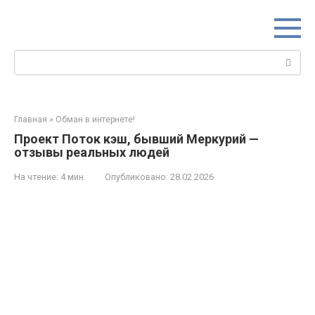
Перейти
к
контенту
Поиск:
Главная
»
Обман в интернете!
Проект Поток кэш, бывший Меркурий —
отзывы реальных людей
На чтение:
4 мин
Опубликовано:
28.02.2026