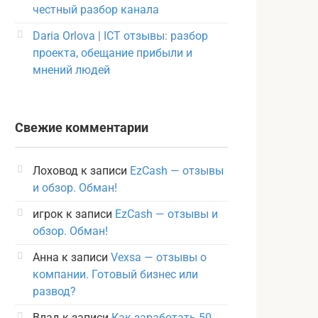
честный разбор канала
Daria Orlova | ICT отзывы: разбор
проекта, обещание прибыли и
мнений людей
Свежие комментарии
Лоховод
к записи
EzCash — отзывы
и обзор. Обман!
игрок
к записи
EzCash — отзывы и
обзор. Обман!
Анна
к записи
Vexsa — отзывы о
компании. Готовый бизнес или
развод?
Влад
к записи
Как заработать 50