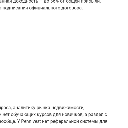
нная доходность – до 36% от общей прибыли.
а подписания официального договора.
проса, аналитику рынка недвижимости,
 нет обучающих курсов для новичков, а раздел с
вообще. У Pennivest нет реферальной системы для