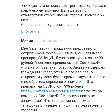
Эти идиоты мне присылают регистратор 2 раза в
год. Я его не получаю. Дальше всё по
стандартной схеме. Звонки. Угрозы. Посылаю их
на х…
Они через пол года опять звонят.
Ответить
Мария
07.05.2024 в 20:52
Мне 5 мая звонил гражданин, представился
сотрудником компании Нативия, он навязывал
препарат САНАЦИН, 5 упаковок купить за 14490
рублей. А сегодня пришло смс от Gde-zakazRU,
что мне отправлена посылка. Заказа не было, но
гражданин сказал, что мне его все-равно
отправят и у меня будет время подумать…На это
я не обратила серьезного внимания… Этот
препарат на OZON стоит 398 рублей.
https://www.ozon.ru/product/sanatsin
Что это за
компания Gde-zakazRU? И почему никто не
занимается? И что теперь менять номер
телефона? В интернете пишут, что они звонят с
угрозами!