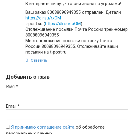
В интернете пишут, что они звонят с угрозами!
Ваш заказ 80088096949355 отправлен. Детали
https://dlr.su/rxOM
t-post.su (
https://dlr.su/rxOM
)
Отслеживание посылки Почта России трек-номер
80088096949355
Местоположение посылки по треку Почта
России 80088096949355. Отслеживайте ваши
посылки на t-post.ru
Ответить
Добавить отзыв
Имя
*
Email
*
Я принимаю соглашение сайта
об обработке
персональных данных.