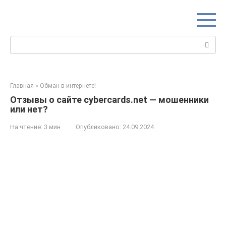
Перейти
к
контенту
Поиск:
Главная
»
Обман в интернете!
Отзывы о сайте cybercards.net — мошенники
или нет?
На чтение:
3 мин
Опубликовано:
24.09.2024