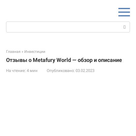
Перейти
к
контенту
Поиск:
Главная
»
Инвестиции
Отзывы о Metafury World — обзор и описание
На чтение:
4 мин
Опубликовано:
03.02.2023