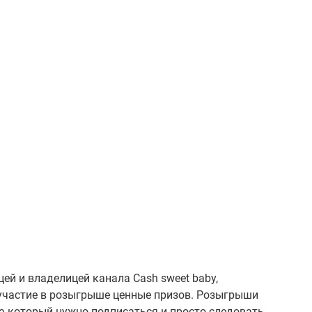
ей и владелицей канала Cash sweet baby,
участие в розыгрыше ценные призов. Розыгрыши
на который нужно подписаться и просто следовать