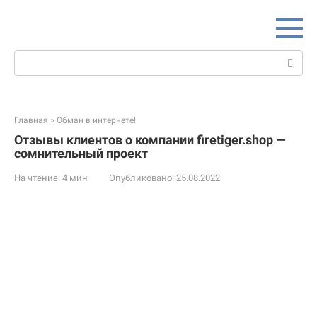
Перейти
к
контенту
Поиск:
Главная
»
Обман в интернете!
Отзывы клиентов о компании firetiger.shop —
сомнительный проект
На чтение:
4 мин
Опубликовано:
25.08.2022