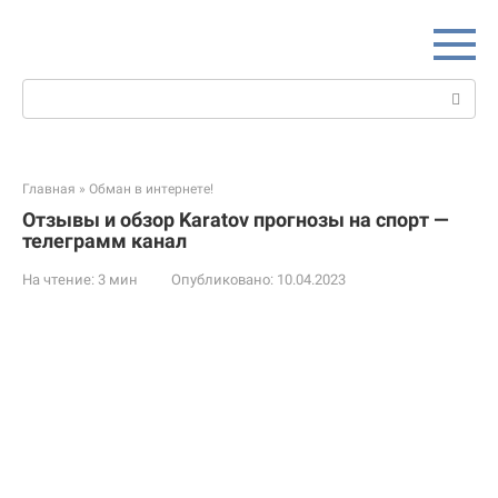
Перейти
к
контенту
Поиск:
Главная
»
Обман в интернете!
Отзывы и обзор Karatov прогнозы на спорт —
телеграмм канал
На чтение:
3 мин
Опубликовано:
10.04.2023