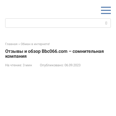
Перейти
к
контенту
Поиск:
Главная
»
Обман в интернете!
Отзывы и обзор Bbc066.com – сомнительная
компания
На чтение:
3 мин
Опубликовано:
06.09.2023