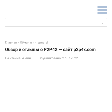
Перейти
к
контенту
Поиск:
Главная
»
Обман в интернете!
Обзор и отзывы о P2P4X — сайт p2p4x.com
На чтение:
4 мин
Опубликовано:
27.07.2022