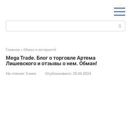
Перейти
к
контенту
Поиск:
Главная
»
Обман в интернете!
Mega Trade. Блог о торговле Артема
Лишевского и отзывы о нем. Обман!
На чтение:
3 мин
Опубликовано:
20.06.2024