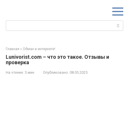
Перейти
к
контенту
Поиск:
Главная
»
Обман в интернете!
Lunivorist.com – что это такое. Отзывы и
проверка
На чтение:
3 мин
Опубликовано:
08.05.2025