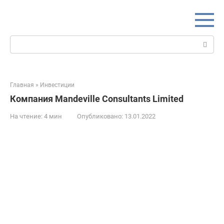
Перейти
к
контенту
Поиск:
Главная
»
Инвестиции
Компания Mandeville Consultants Limited
На чтение:
4 мин
Опубликовано:
13.01.2022