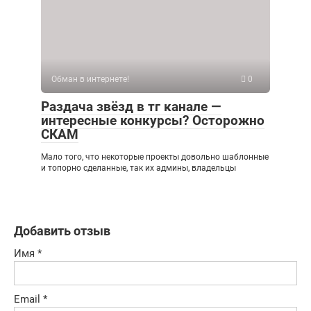
Обман в интернете!
0
Раздача звёзд в тг канале —
интересные конкурсы? Осторожно
СКАМ
Мало того, что некоторые проекты довольно шаблонные
и топорно сделанные, так их админы, владельцы
Добавить отзыв
Имя
*
Email
*