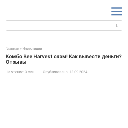
Перейти
к
контенту
Поиск:
Главная
»
Инвестиции
Комбо Bee Harvest скам! Как вывести деньги?
Отзывы
На чтение:
3 мин
Опубликовано:
13.09.2024