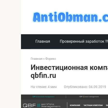
Перейти
к
контенту
Главная
Проверенный заработок !!
Главная
»
Форекс
Инвестиционная комп
qbfin.ru
На чтение:
4 мин
Опубликовано:
04.09.2019