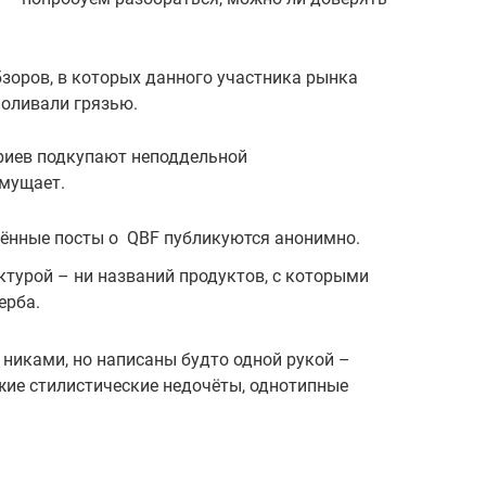
зоров, в которых данного участника рынка
поливали грязью.
иев подкупают неподдельной
смущает.
щённые посты о QBF публикуются анонимно.
актурой – ни названий продуктов, с которыми
ерба.
иками, но написаны будто одной рукой –
жие стилистические недочёты, однотипные