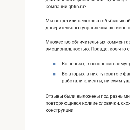
компании qbfin.ru?
Мы встретили несколько объёмных об
доверительного управления активно 
Множество обличительных комментар
эмоциональностью. Правда, кое-что 
Во-первых, в основном возму
Во-вторых, в них туговато с ф
работали клиенты, ни сумм ущ
Отзывы были выложены под разными н
повторяющиеся колкие словечки, схо
конструкции.