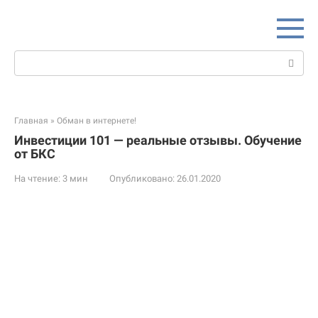
Перейти
к
контенту
Поиск:
Главная
»
Обман в интернете!
Инвестиции 101 — реальные отзывы. Обучение
от БКС
На чтение:
3 мин
Опубликовано:
26.01.2020