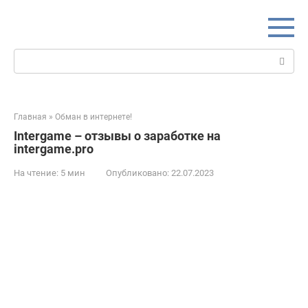
Перейти
к
контенту
Поиск:
Главная
»
Обман в интернете!
Intergame – отзывы о заработке на
intergame.pro
На чтение:
5 мин
Опубликовано:
22.07.2023