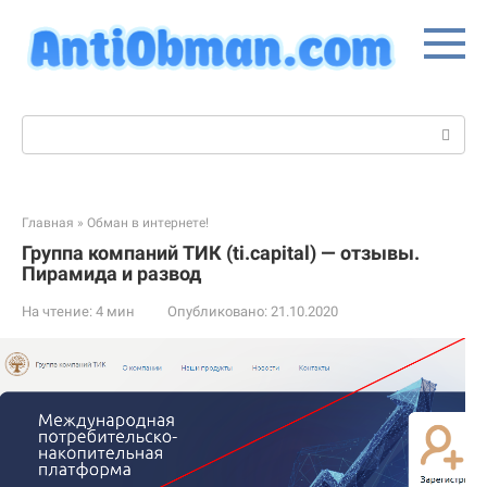
Перейти
к
контенту
Поиск:
Главная
»
Обман в интернете!
Группа компаний ТИК (ti.capital) — отзывы.
Пирамида и развод
На чтение:
4 мин
Опубликовано:
21.10.2020