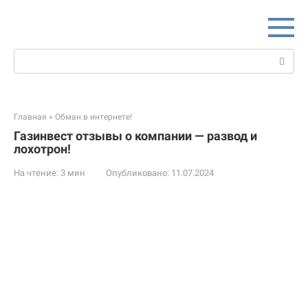
Перейти
к
контенту
Поиск:
Главная
»
Обман в интернете!
Газинвест отзывы о компании — развод и
лохотрон!
На чтение:
3 мин
Опубликовано:
11.07.2024