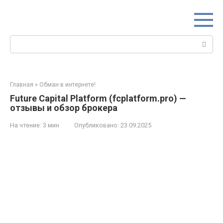
Перейти
к
контенту
Поиск:
Главная
»
Обман в интернете!
Future Capital Platform (fcplatform.pro) —
отзывы и обзор брокера
На чтение:
3 мин
Опубликовано:
23.09.2025