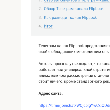
Отзывы клиентов о Телеграм-канал
Обзор Телеграм-канала FlipLock
Как разводит канал FlipLock
Итог
Телеграм-канал FlipLock представляе
якобы обладающих многолетним опыто
Авторы проекта утверждают, что кана
работает над универсальной стратегие
внимательном рассмотрении становит
стоит ничего, кроме стандартного ре
Адрес сайта:
https://t.me/joinchat/WOjcbIgYwCxiODd