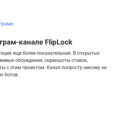
граме.
грам-канале FlipLock
уация еще более показательная. В открытых
 живые обсуждения, скриншоты ставок,
ы с этим проектом. Канал попросту никому не
их ботов.