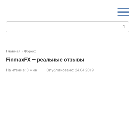
Перейти
к
контенту
Поиск:
Главная
»
Форекс
FinmaxFX — реальные отзывы
На чтение:
3 мин
Опубликовано:
24.04.2019