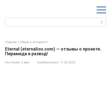
Перейти
к
контенту
Поиск:
Главная
»
Обман в интернете!
Eternal (eternalios.com) — отзывы о проекте.
Пирамида и развод!
На чтение:
3 мин
Опубликовано:
11.02.2025