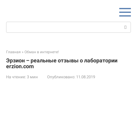
Перейти
к
контенту
Поиск:
Главная
»
Обман в интернете!
Эрзион – реальные отзывы о лаборатории
erzion.com
На чтение:
3 мин
Опубликовано:
11.08.2019