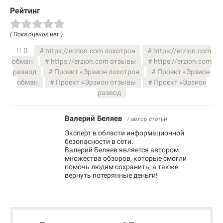
Рейтинг
( Пока оценок нет )
0
https://erzion.com лохотрон
https://erzion.com
обман
https://erzion.com отзывы
https://erzion.com
развод
Проект «Эрзион лохотрон
Проект «Эрзион
обман
Проект «Эрзион отзывы
Проект «Эрзион
развод
Валерий Беляев
/ автор статьи
Эксперт в области информационной
безопасности в сети.
Валерий Беляев является автором
множества обзоров, которые смогли
помочь людям сохранить, а также
вернуть потерянные деньги!