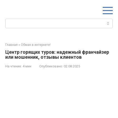
Перейти
к
контенту
Поиск:
Главная
»
Обман в интернете!
Центр горящих туров: надежный франчайзер
или мошенник, отзывы клиентов
На чтение:
4 мин
Опубликовано:
02.08.2025