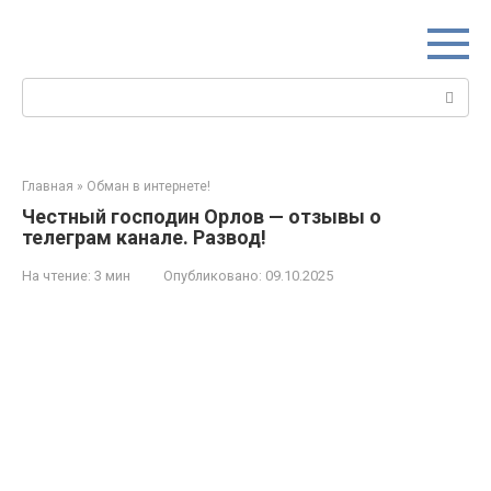
Перейти
к
контенту
Поиск:
Главная
»
Обман в интернете!
Честный господин Орлов — отзывы о
телеграм канале. Развод!
На чтение:
3 мин
Опубликовано:
09.10.2025