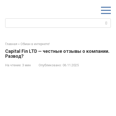
Перейти
к
контенту
Поиск:
Главная
»
Обман в интернете!
Capital Fin LTD — честные отзывы о компании.
Развод?
На чтение:
3 мин
Опубликовано:
06.11.2025