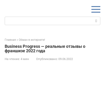
Перейти
к
контенту
Поиск:
Главная
»
Обман в интернете!
Business Progress — реальные отзывы о
франшизе 2022 года
На чтение:
4 мин
Опубликовано:
09.06.2022