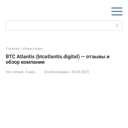
Перейти
к
контенту
Поиск:
Главная
»
Инвестиции
BTC Atlantis (btcatlantis.digital) — отзывы и
обзор компании
На чтение:
4 мин
Опубликовано:
30.03.2023