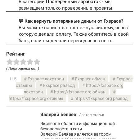
В категории
Проверенный заработок
- мы
размещаем только проверенные проекты.
💬 Как вернуть потерянные деньги от Fxspace?
Вы можете написать в платежную систему, через
которую делали оплату. Также обратитесь в свой
банк, если вы делали перевод через него.
Рейтинг
( Пока оценок нет )
5
Fxspace лохотрон
Fxspace обман
Fxspace
отзывы
Fxspace развод
https://fxspace.org
лохотрон
https://fxspace.org обман
https://fxspace.org отзывы
https://fxspace.org развод
Валерий Беляев
/ автор статьи
Эксперт в области информационной
безопасности в сети.
Валерий Беляев является автором