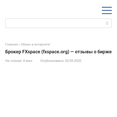
Перейти
к
контенту
Поиск:
Главная
»
Обман в интернете!
Брокер FXspace (fxspace.org) — отзывы о бирже
На чтение:
4 мин
Опубликовано:
02.09.2020