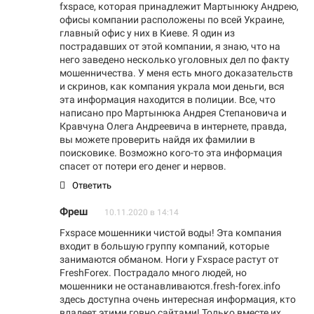
fxspace, которая принадлежит Мартынюку Андрею,
офисы компании расположены по всей Украине,
главный офис у них в Киеве. Я один из
пострадавших от этой компании, я знаю, что на
него заведено несколько уголовных дел по факту
мошенничества. У меня есть много доказательств
и скринов, как компания украла мои деньги, вся
эта информация находится в полиции. Все, что
написано про Мартынюка Андрея Степановича и
Кравчуна Олега Андреевича в интернете, правда,
вы можете проверить найдя их фамилии в
поисковике. Возможно кого-то эта информация
спасет от потери его денег и нервов.
Ответить
Фреш
10.11.2020 в 14:14
Fxspace мошенники чистой воды! Эта компания
входит в большую группу компаний, которые
занимаются обманом. Ноги у Fxspacе растут от
FreshForex. Пострадало много людей, но
мошенники не останавливаются.fresh-forex.info
здесь доступна очень интересная информация, кто
владеет этими говно сайтами! Только вместе их