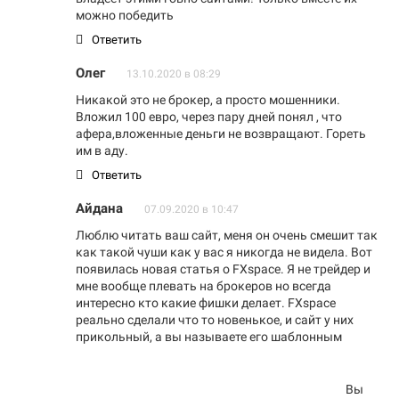
можно победить
Ответить
Олег
13.10.2020 в 08:29
Никакой это не брокер, а просто мошенники.
Вложил 100 евро, через пару дней понял , что
афера,вложенные деньги не возвращают. Гореть
им в аду.
Ответить
Айдана
07.09.2020 в 10:47
Люблю читать ваш сайт, меня он очень смешит так
как такой чуши как у вас я никогда не видела. Вот
появилась новая статья о FXspace. Я не трейдер и
мне вообще плевать на брокеров но всегда
интересно кто какие фишки делает. FXspace
реально сделали что то новенькое, и сайт у них
прикольный, а вы называете его шаблонным
Вы