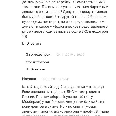
до 90%. Можно любые рейтинги смотреть — БКС
там в топе. То есть если уж заниматься биржевым
делом, то с кем еще-то? Допускаю, кому-то может
быть удобнее какой-то другой топовый брокер —
ну, о вкусах не спорят, но я не представляю, чем
думают и какое мифологическое представление о
мире имеют люди, записывающие БКС в лохотрон
))))
Ответить
Это лохотрон
24.11.2019 в 20:09
Это лохотрон
Ответить
Наташа
10.06.2019 в 12:41
Какой-то детский сад. Автору статьи – в школу)
Если оценивать в цифрах, БКС – номер один в
России. Причем оборот (судя по рейтингу
Мосбиржи) у них больше, чем у трех ближайших
конкурентов в сумме. Ну и по опыту (моему
личному и многих знакомых) они – профи. В плане