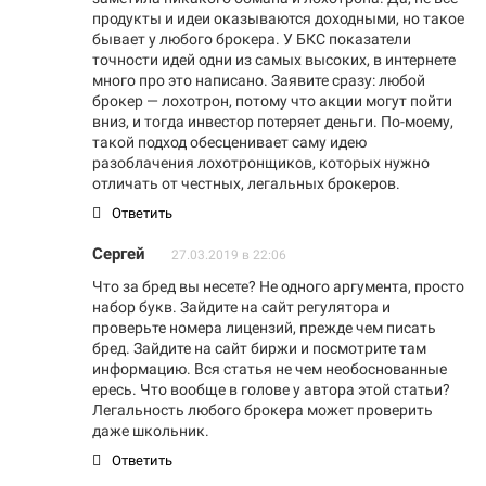
продукты и идеи оказываются доходными, но такое
бывает у любого брокера. У БКС показатели
точности идей одни из самых высоких, в интернете
много про это написано. Заявите сразу: любой
брокер — лохотрон, потому что акции могут пойти
вниз, и тогда инвестор потеряет деньги. По-моему,
такой подход обесценивает саму идею
разоблачения лохотронщиков, которых нужно
отличать от честных, легальных брокеров.
Ответить
Сергей
27.03.2019 в 22:06
Что за бред вы несете? Не одного аргумента, просто
набор букв. Зайдите на сайт регулятора и
проверьте номера лицензий, прежде чем писать
бред. Зайдите на сайт биржи и посмотрите там
информацию. Вся статья не чем необоснованные
ересь. Что вообще в голове у автора этой статьи?
Легальность любого брокера может проверить
даже школьник.
Ответить