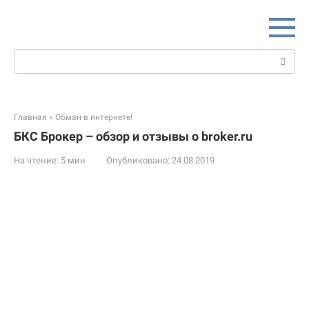
Перейти
к
контенту
Поиск:
Главная
»
Обман в интернете!
БКС Брокер – обзор и отзывы о broker.ru
На чтение:
5 мин
Опубликовано:
24.08.2019