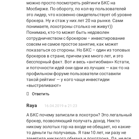
можно просто посмотреть рейтинги БКС на
Мосбирже. По обороту, по кол-ву пользователей
это лидер, что косвенно свидетельствует об уровне
брокера. Ну и стаж у них лет 20 на рынке. Сами
понимаете, лохотроны столько не живут))
Понимаю, кто-то может быть недоволен
сотрудничеством с брокером – инвестирование
совсем не самое простое занятие, как может
показаться со стороны. Но БКС – один из топовых
брокеров в стране, причем уже много лет, и это
бесспорный факт. Вот и весь «антиобман» Кстати,
и поточности идей они одни из лучших — как-то на
профильном форуме пользователи составили
такой рейтинг — у кого чаще инвестидеи
«выстреливают»
Ответить
Raya
16.04.2019 в 21:23
А БКС почему записали в лохотрон? Это легальный
брокер, позволяющий получать доход. Никто
никому золотых гор на входе не обещает, но какие-
то деньги ты получаешь. Я там 10 лет, ни разу не
заметила никакого обмана и лохотрона. Да, не все