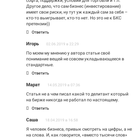
софта, поддержки, условий для торговли и т.п.
Другое дело, что сам бизнес (инвестирование)
имеет свои риски, ну тут уж каждый сам за себя –
кто-то выигрывает, кто-то нет. Но это не к БКС
претензии))
Ответить
Игорь
02.06.2019 в 22:29
По моем му мнению у автора статьи своё
понимание вещей не совсем укладывающееся в
стандартные.
Ответить
Марат
14.05.2019 в 07:36
Статья не а чем писал какой то делитант который
на бирже никогда не работал по настоящему.
Ответить
Саша
18.04.2019 в 16:58
Я человек бизнеса, привык смотреть на цифры, а не
на слова. И, как говорится, «вместо тысячи слов»