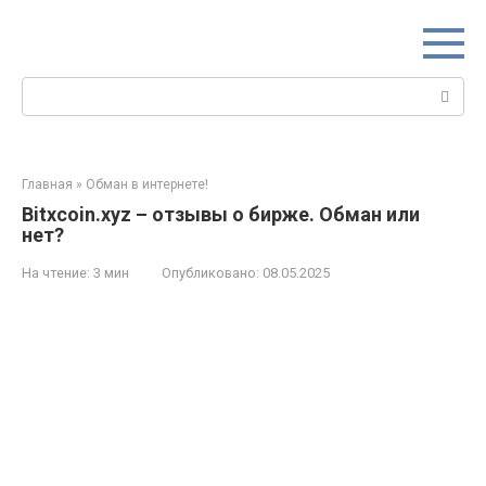
Перейти
к
контенту
Поиск:
Главная
»
Обман в интернете!
Bitxcoin.xyz – отзывы о бирже. Обман или
нет?
На чтение:
3 мин
Опубликовано:
08.05.2025