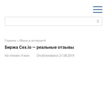
Перейти
к
контенту
Поиск:
Главная
»
Обман в интернете!
Биржа Cex.io — реальные отзывы
На чтение:
4 мин
Опубликовано:
21.08.2019