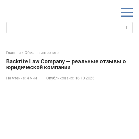
Перейти
к
контенту
Поиск:
Главная
»
Обман в интернете!
Backrite Law Company — реальные отзывы о
юридической компании
На чтение:
4 мин
Опубликовано:
16.10.2025