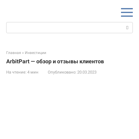
Перейти
к
контенту
Поиск:
Главная
»
Инвестиции
ArbitPart — обзор и отзывы клиентов
На чтение:
4 мин
Опубликовано:
20.03.2023