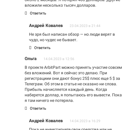
вложили несколько тысяч долларов.
Ответить
Андрей Ковалев
23.04.2023 в 21:44
Не зря был написан обзор — но люди верят в
чудо, но чудес не бывает.
Ответить
Ольга
14.04.2023 в 12:56
В проекте ArbitPart можно принять участие совсем
без вложений. Вот я сейчас это делаю. При
регистрациии они дают бонус 25$ плюс еще 5 $ за
Телеграм. Об этом в статье не сказано ни слова.
Прибыль начисляется каждый день. Когда
наберется доллар, я попытаюсь его вывести. Пока
я там ничего не потеряла.
Ответить
Андрей Ковалев
14.04.2023 в 16:29
Пока не инвестируете свои средства или не