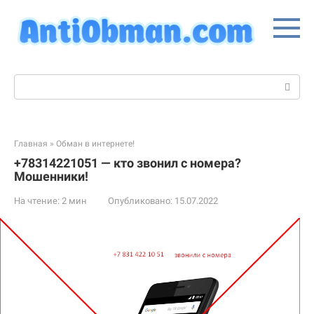
Перейти
к
контенту
Поиск:
Главная
»
Обман в интернете!
+78314221051 — кто звонил с номера?
Мошенники!
На чтение:
2 мин
Опубликовано:
15.07.2022